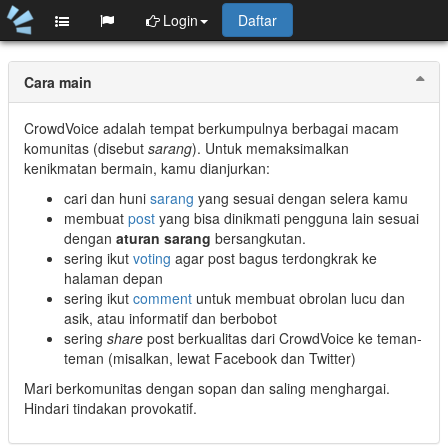
Login
Daftar
Cara main
CrowdVoice adalah tempat berkumpulnya berbagai macam
komunitas (disebut
sarang
). Untuk memaksimalkan
kenikmatan bermain, kamu dianjurkan:
cari dan huni
sarang
yang sesuai dengan selera kamu
membuat
post
yang bisa dinikmati pengguna lain sesuai
dengan
aturan sarang
bersangkutan.
sering ikut
voting
agar post bagus terdongkrak ke
halaman depan
sering ikut
comment
untuk membuat obrolan lucu dan
asik, atau informatif dan berbobot
sering
share
post berkualitas dari CrowdVoice ke teman-
teman (misalkan, lewat Facebook dan Twitter)
Mari berkomunitas dengan sopan dan saling menghargai.
Hindari tindakan provokatif.