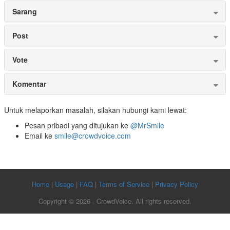
Sarang
Post
Vote
Komentar
Untuk melaporkan masalah, silakan hubungi kami lewat:
Pesan pribadi yang ditujukan ke
@MrSmile
Email ke
smile@crowdvoice.com
Home
|
Usage
|
FAQ
|
Terms of Service
|
Privacy Policy
Copyright © 2026 - CrowdVoice. All rights reserved.