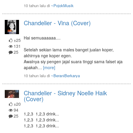
10 tahun lalu
di
~PojokMusik
Chandelier - Vina (Cover)
Hai semuaaaaaa....
±25
131
Setelah sekian lama males banget jualan koper,
25
akhirnya nge koper egen.
Awalnya siy pengen jajal suara tinggi sama falset aja
apakah
…
[more]
10 tahun lalu
di
~BeraniBerkarya
Chandelier - Sidney Noelle Haik
(Cover)
±20
94
1,2,3 1,2,3 drink...
25
1,2,3 1,2,3 drink...
1,2,3 1,2,3 drink...