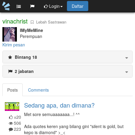
Login
Daftar
vinachrist
Lebah Sastrawan
IMyMeMine
Perempuan
Kirim pesan
Bintang 18
2 jabatan
Posts
Comments
Sedang apa, dan dimana?
Met sore semuaaaaaaa...! ^^
±20
506
Ada quotes keren yang bilang gini "silent is gold, but
223
kepo is diamond" >_<