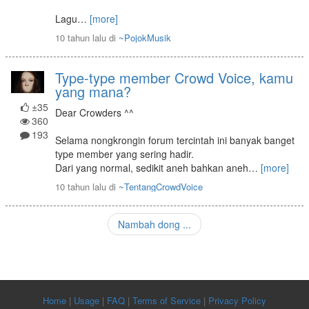
Lagu
…
[more]
10 tahun lalu
di
~PojokMusik
Type-type member Crowd Voice, kamu
yang mana?
±35
Dear Crowders ^^
360
193
Selama nongkrongin forum tercintah ini banyak banget
type member yang sering hadir.
Dari yang normal, sedikit aneh bahkan aneh
…
[more]
10 tahun lalu
di
~TentangCrowdVoice
Nambah dong ...
Home
|
Usage
|
FAQ
|
Terms of Service
|
Privacy Policy