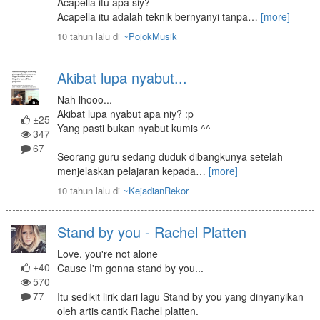
Acapella itu apa siy?
Acapella itu adalah teknik bernyanyi tanpa
…
[more]
10 tahun lalu
di
~PojokMusik
Akibat lupa nyabut...
Nah lhooo...
Akibat lupa nyabut apa niy? :p
±25
Yang pasti bukan nyabut kumis ^^
347
67
Seorang guru sedang duduk dibangkunya setelah
menjelaskan pelajaran kepada
…
[more]
10 tahun lalu
di
~KejadianRekor
Stand by you - Rachel Platten
Love, you're not alone
±40
Cause I'm gonna stand by you...
570
77
Itu sedikit lirik dari lagu Stand by you yang dinyanyikan
oleh artis cantik Rachel platten.