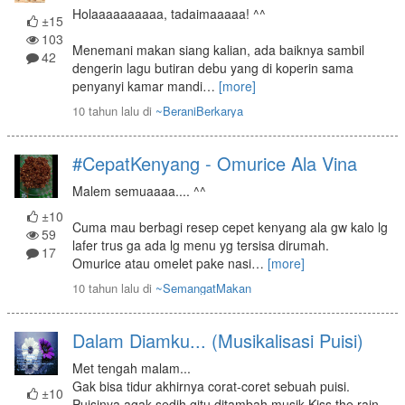
Holaaaaaaaaaa, tadaimaaaaa! ^^
±15
103
Menemani makan siang kalian, ada baiknya sambil
42
dengerin lagu butiran debu yang di koperin sama
penyanyi kamar mandi
…
[more]
10 tahun lalu
di
~BeraniBerkarya
#CepatKenyang - Omurice Ala Vina
Malem semuaaaa.... ^^
±10
Cuma mau berbagi resep cepet kenyang ala gw kalo lg
59
lafer trus ga ada lg menu yg tersisa dirumah.
17
Omurice atau omelet pake nasi
…
[more]
10 tahun lalu
di
~SemangatMakan
Dalam Diamku... (Musikalisasi Puisi)
Met tengah malam...
Gak bisa tidur akhirnya corat-coret sebuah puisi.
±10
Puisinya agak sedih gitu ditambah musik Kiss the rain