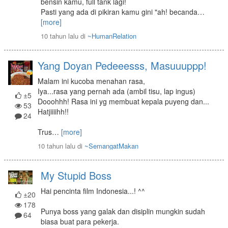
bensin kamu, full tank lagi!
Pasti yang ada di pikiran kamu gini "ah! becanda
…
[more]
10 tahun lalu
di
~HumanRelation
Yang Doyan Pedeeesss, Masuuuppp!
Malam ini kucoba menahan rasa,
Iya...rasa yang pernah ada (ambil tisu, lap ingus)
±5
Dooohhh! Rasa ini yg membuat kepala puyeng dan...
53
Hatjiiiihh!!
24
Trus
…
[more]
10 tahun lalu
di
~SemangatMakan
My Stupid Boss
Hai pencinta film Indonesia...! ^^
±20
178
Punya boss yang galak dan disiplin mungkin sudah
64
biasa buat para pekerja.