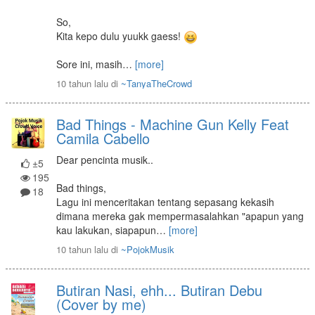
So,
Kita kepo dulu yuukk gaess!
Sore ini, masih
…
[more]
10 tahun lalu
di
~TanyaTheCrowd
Bad Things - Machine Gun Kelly Feat
Camila Cabello
Dear pencinta musik..
±5
195
Bad things,
18
Lagu ini menceritakan tentang sepasang kekasih
dimana mereka gak mempermasalahkan "apapun yang
kau lakukan, siapapun
…
[more]
10 tahun lalu
di
~PojokMusik
Butiran Nasi, ehh... Butiran Debu
(Cover by me)