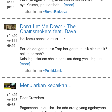
90
nya Yiruma, jadi nambah
…
[more]
22
10 tahun lalu
di
~BeraniBerkarya
Don't Let Me Down - The
Chainsmokers feat. Daya
±20
Hai kamu pencinta musik! ^^
144
29
Pernah denger music Trap ber genre musik elektronik?
belum pernah?
Kalo lagu Harlem shake pasti tau dong yaa...lagu ini
…
[more]
10 tahun lalu
di
~PojokMusik
Menularkan kebaikan...
±25
Dear Crowders...
198
63
Bagaimana kalau tiba-tiba ada orang yang ngebayarin