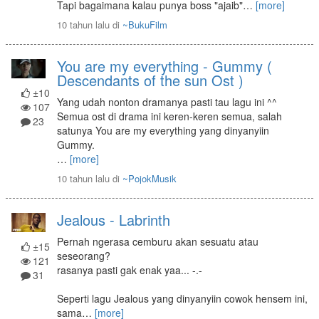
Tapi bagaimana kalau punya boss "ajaib"
…
[more]
10 tahun lalu
di
~BukuFilm
You are my everything - Gummy (
Descendants of the sun Ost )
±10
Yang udah nonton dramanya pasti tau lagu ini ^^
107
Semua ost di drama ini keren-keren semua, salah
23
satunya You are my everything yang dinyanyiin
Gummy.
…
[more]
10 tahun lalu
di
~PojokMusik
Jealous - Labrinth
Pernah ngerasa cemburu akan sesuatu atau
±15
seseorang?
121
rasanya pasti gak enak yaa... -.-
31
Seperti lagu Jealous yang dinyanyiin cowok hensem ini,
sama
…
[more]