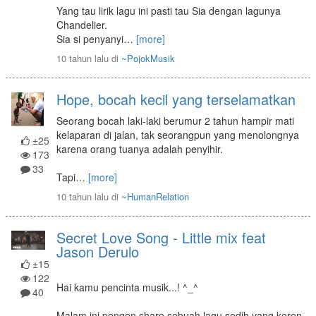
Yang tau lirik lagu ini pasti tau Sia dengan lagunya
Chandelier.
Sia si penyanyi
…
[more]
10 tahun lalu
di
~PojokMusik
Hope, bocah kecil yang terselamatkan
Seorang bocah laki-laki berumur 2 tahun hampir mati
kelaparan di jalan, tak seorangpun yang menolongnya
±25
karena orang tuanya adalah penyihir.
173
33
Tapi
…
[more]
10 tahun lalu
di
~HumanRelation
Secret Love Song - Little mix feat
Jason Derulo
±15
122
Hai kamu pencinta musik...! ^_^
40
Malam ini pengen share sebuah lagu sedih yang keren