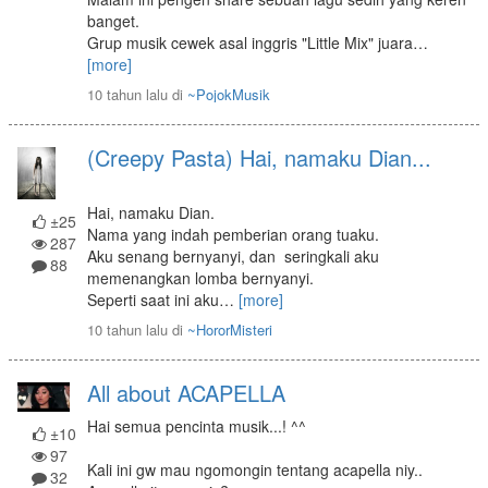
banget.
Grup musik cewek asal inggris "Little Mix" juara
…
[more]
10 tahun lalu
di
~PojokMusik
(Creepy Pasta) Hai, namaku Dian...
Hai, namaku Dian.
±25
Nama yang indah pemberian orang tuaku.
287
Aku senang bernyanyi, dan seringkali aku
88
memenangkan lomba bernyanyi.
Seperti saat ini aku
…
[more]
10 tahun lalu
di
~HororMisteri
All about ACAPELLA
Hai semua pencinta musik...! ^^
±10
97
Kali ini gw mau ngomongin tentang acapella niy..
32