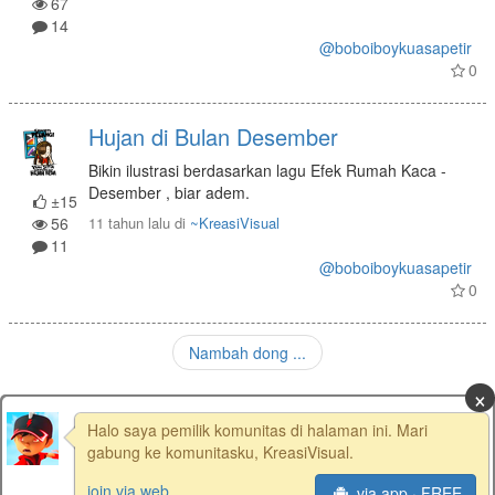
67
14
@boboiboykuasapetir
0
Hujan di Bulan Desember
Bikin ilustrasi berdasarkan lagu Efek Rumah Kaca -
Desember , biar adem.
±15
56
11 tahun lalu
di
~KreasiVisual
11
@boboiboykuasapetir
0
Nambah dong ...
×
Halo saya pemilik komunitas di halaman ini. Mari
gabung ke komunitasku, KreasiVisual.
Home
|
Usage
|
FAQ
|
Terms of Service
|
Privacy Policy
join via web
via app · FREE