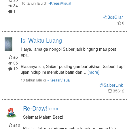
10 tahun lalu
di
~KreasiVisual
34
1
@BosGilar
0
Isi Waktu Luang
Haiya, lama ga nongol Saiber jadi bingung mau post
apa.
±5
35
Biasanya sih, Saiber posting gambar bikinan Saiber. Tapi
12
ujian hidup ini membuat batin dan
…
[more]
10 tahun lalu
di
~KreasiVisual
@SaiberLink
35612
Re-Draw!!»»»
Selamat Malam Beez!
±10
Pict 1: Link me-redraw gambar karakter teman Link