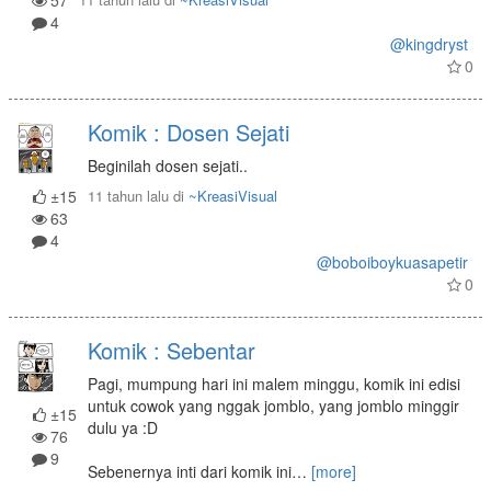
57
4
@kingdryst
0
Komik : Dosen Sejati
Beginilah dosen sejati..
±15
11 tahun lalu
di
~KreasiVisual
63
4
@boboiboykuasapetir
0
Komik : Sebentar
Pagi, mumpung hari ini malem minggu, komik ini edisi
untuk cowok yang nggak jomblo, yang jomblo minggir
±15
dulu ya :D
76
9
Sebenernya inti dari komik ini
…
[more]