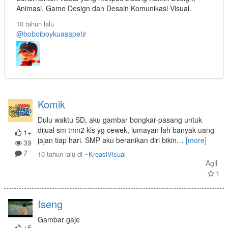
Animasi, Game Design dan Desain Komunikasi Visual.
10 tahun lalu
@boboiboykuasapetir
Komik
Dulu waktu SD, aku gambar bongkar-pasang untuk
dijual sm tmn2 kls yg cewek, lumayan lah banyak uang
1+
jajan tiap hari. SMP aku beranikan diri bikin
…
[more]
39
7
10 tahun lalu
di
~KreasiVisual
Agil
1
Iseng
Gambar gaje
±5