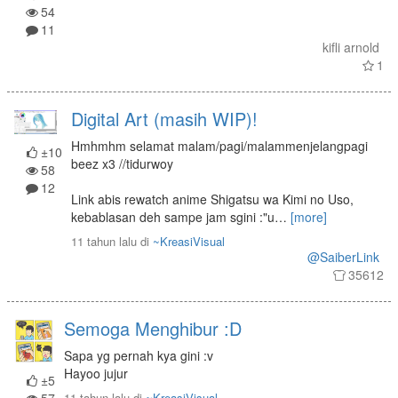
54
11
kifli arnold
1
Digital Art (masih WIP)!
Hmhmhm selamat malam/pagi/malammenjelangpagi
±10
beez x3 //tidurwoy
58
12
Link abis rewatch anime Shigatsu wa Kimi no Uso,
kebablasan deh sampe jam sgini :"u
…
[more]
11 tahun lalu
di
~KreasiVisual
@SaiberLink
35612
Semoga Menghibur :D
Sapa yg pernah kya gini :v
Hayoo jujur
±5
11 tahun lalu
di
~KreasiVisual