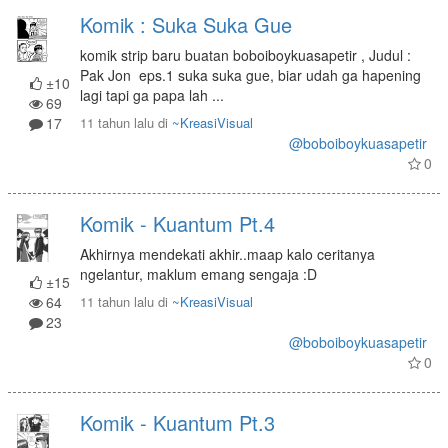
Komik : Suka Suka Gue
komik strip baru buatan boboiboykuasapetir , Judul :
Pak Jon eps.1 suka suka gue, biar udah ga hapening
±10
lagi tapi ga papa lah ...
69
17
11 tahun lalu
di
~KreasiVisual
@boboiboykuasapetir
0
Komik - Kuantum Pt.4
Akhirnya mendekati akhir..maap kalo ceritanya
ngelantur, maklum emang sengaja :D
±15
64
11 tahun lalu
di
~KreasiVisual
23
@boboiboykuasapetir
0
Komik - Kuantum Pt.3