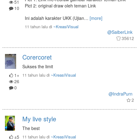
51
Pict 2: original draw oleh teman Link
10
Ini adalah karakter UKK (Ujian
…
[more]
11 tahun lalu
di
~KreasiVisual
@SaiberLink
35612
Corercoret
Sukses the limit
1+
11 tahun lalu
di
~KreasiVisual
26
0
@IndraPurn
2
My live style
The best
±5
11 tahun lalu
di
~KreasiVisual