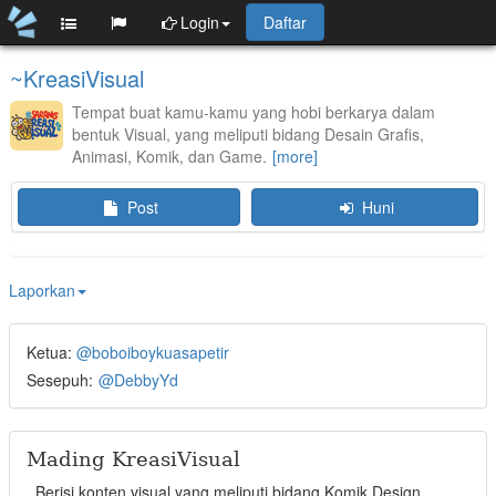
Login
Daftar
~KreasiVisual
Tempat buat kamu-kamu yang hobi berkarya dalam
bentuk Visual, yang meliputi bidang Desain Grafis,
Animasi, Komik, dan Game.
Post
Huni
Laporkan
Ketua:
@boboiboykuasapetir
Sesepuh:
@DebbyYd
Mading KreasiVisual
Berisi konten visual yang meliputi bidang Komik Design,