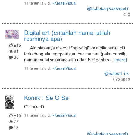
11 tahun lalu
di
~KreasiVisual
@boboiboykuasapetir
0
Digital art (entahlah nama istilah
resminya apa)
±15
Ato biasanya disebut "nge-digi" kalo dikelas ku xD
81
terkadang aku ngepost gambar manual (pake pensil),
36
namun mulai sekarang aku udah beli pentab
…
[more]
11 tahun lalu
di
~KreasiVisual
@SaiberLink
35612
Komik : Se O Se
Gini aja :D
±15
11 tahun lalu
di
~KreasiVisual
77
12
@boboiboykuasapetir