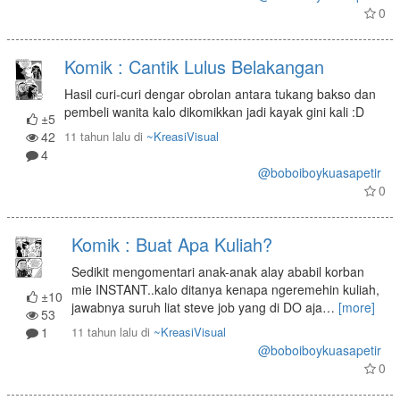
0
Komik : Cantik Lulus Belakangan
Hasil curi-curi dengar obrolan antara tukang bakso dan
pembeli wanita kalo dikomikkan jadi kayak gini kali :D
±5
42
11 tahun lalu
di
~KreasiVisual
4
@boboiboykuasapetir
0
Komik : Buat Apa Kuliah?
Sedikit mengomentari anak-anak alay ababil korban
mie INSTANT..kalo ditanya kenapa ngeremehin kuliah,
±10
jawabnya suruh liat steve job yang di DO aja
…
[more]
53
1
11 tahun lalu
di
~KreasiVisual
@boboiboykuasapetir
0