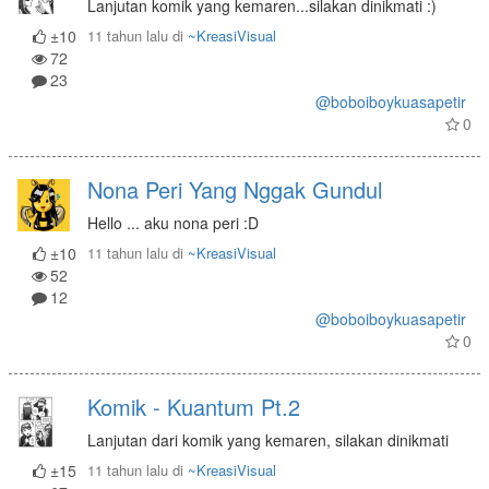
Lanjutan komik yang kemaren...silakan dinikmati :)
±10
11 tahun lalu
di
~KreasiVisual
72
23
@boboiboykuasapetir
0
Nona Peri Yang Nggak Gundul
Hello ... aku nona peri :D
±10
11 tahun lalu
di
~KreasiVisual
52
12
@boboiboykuasapetir
0
Komik - Kuantum Pt.2
Lanjutan dari komik yang kemaren, silakan dinikmati
±15
11 tahun lalu
di
~KreasiVisual