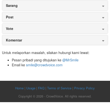
Sarang
Post
Vote
Komentar
Untuk melaporkan masalah, silakan hubungi kami lewat:
Pesan pribadi yang ditujukan ke
@MrSmile
Email ke
smile@crowdvoice.com
Home
|
Usage
|
FAQ
|
Terms of Service
|
Privacy Policy
Copyright © 2026 - CrowdVoice. All rights reserved.