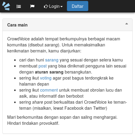
Login
Daftar
Cara main
CrowdVoice adalah tempat berkumpulnya berbagai macam
komunitas (disebut
sarang
). Untuk memaksimalkan
kenikmatan bermain, kamu dianjurkan:
cari dan huni
sarang
yang sesuai dengan selera kamu
membuat
post
yang bisa dinikmati pengguna lain sesuai
dengan
aturan sarang
bersangkutan.
sering ikut
voting
agar post bagus terdongkrak ke
halaman depan
sering ikut
comment
untuk membuat obrolan lucu dan
asik, atau informatif dan berbobot
sering
share
post berkualitas dari CrowdVoice ke teman-
teman (misalkan, lewat Facebook dan Twitter)
Mari berkomunitas dengan sopan dan saling menghargai.
Hindari tindakan provokatif.