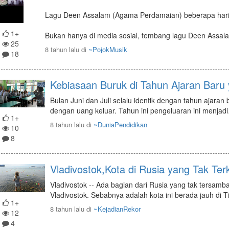
Lagu Deen Assalam (Agama Perdamaian) beberapa hari 
1+
Bukan hanya di media sosial, tembang lagu Deen Assal
25
8 tahun lalu
di
~PojokMusik
18
Kebiasaan Buruk di Tahun Ajaran Baru 
Bulan Juni dan Juli selalu identik dengan tahun ajaran 
dengan uang keluar. Tahun ini pengeluaran ini menjadi
1+
8 tahun lalu
di
~DuniaPendidikan
10
8
Vladivostok,Kota di Rusia yang Tak T
Vladivostok -- Ada bagian dari Rusia yang tak tersamb
Vladivostok. Sebabnya adalah kota ini berada jauh di T
1+
8 tahun lalu
di
~KejadianRekor
12
4