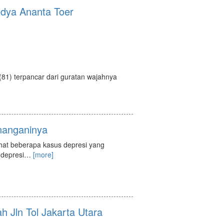
dya Ananta Toer
) terpancar dari guratan wajahnya
nanganinya
ihat beberapa kasus depresi yang
 depresi
…
[more]
h Jln Tol Jakarta Utara