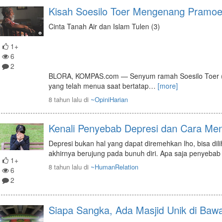
Kisah Soesilo Toer Mengenang Pramoe
Cinta Tanah Air dan Islam Tulen (3)
1+
6
2
BLORA, KOMPAS.com — Senyum ramah Soesilo Toer (81
yang telah menua saat bertatap
…
[more]
8 tahun lalu
di
~OpiniHarian
Kenali Penyebab Depresi dan Cara Me
Depresi bukan hal yang dapat diremehkan lho, bisa dil
akhirnya berujung pada bunuh diri. Apa saja penyebab
1+
8 tahun lalu
di
~HumanRelation
6
2
Siapa Sangka, Ada Masjid Unik di Bawa