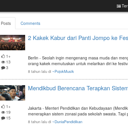
Ter
Posts
Comments
2 Kakek Kabur dari Panti Jompo ke Fes
1+
Berlin - Seolah ingin mengenang masa muda dan mengu
13
orang kakek memutuskan untuk melarikan diri ke festiv
3
8 tahun lalu
di
~PojokMusik
Mendikbud Berencana Terapkan Sistem
1+
Jakarta - Menteri Pendidikan dan Kebudayaan (Mendik
19
menerapkan sistem zonasi pada sekolah swasta. Tapi
15
8 tahun lalu
di
~DuniaPendidikan