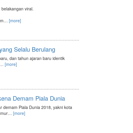
belakangan viral.
am
…
[more]
yang Selalu Berulang
baru, dan tahun ajaran baru identik
…
[more]
erkena Demam Piala Dunia
ar demam Piala Dunia 2018, yakni kota
imur
…
[more]