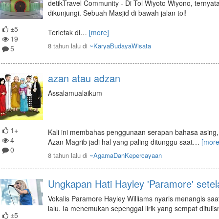
detikTravel Community - Di Tol Wiyoto Wiyono, ternya
dikunjungi. Sebuah Masjid di bawah jalan tol!
±5
Terletak di
…
[more]
19
8 tahun lalu
di
~KaryaBudayaWisata
5
azan atau adzan
Assalamualaikum
1+
Kali ini membahas penggunaan serapan bahasa asing,
4
Azan Magrib jadi hal yang paling ditunggu saat
…
[more
0
8 tahun lalu
di
~AgamaDanKepercayaan
Ungkapan Hati Hayley 'Paramore' setel
Vokalis Paramore Hayley Williams nyaris menangis sa
lalu. Ia menemukan sepenggal lirik yang sempat ditulis
±5