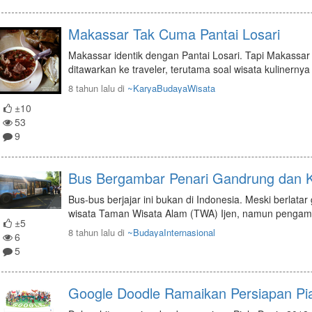
Makassar Tak Cuma Pantai Losari
Makassar identik dengan Pantai Losari. Tapi Makassar
ditawarkan ke traveler, terutama soal wisata kulinernya
8 tahun lalu
di
~KaryaBudayaWisata
±10
53
9
Bus Bergambar Penari Gandrung dan K
Bus-bus berjajar ini bukan di Indonesia. Meski berlat
wisata Taman Wisata Alam (TWA) Ijen, namun pengam
±5
8 tahun lalu
di
~BudayaInternasional
6
5
Google Doodle Ramaikan Persiapan Pia