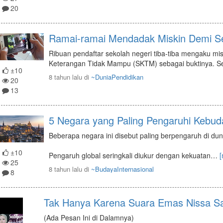
20
Ramai-ramai Mendadak Miskin Demi Se
Ribuan pendaftar sekolah negeri tiba-tiba mengaku m
Keterangan Tidak Mampu (SKTM) sebagai buktinya. Se
±10
8 tahun lalu
di
~DuniaPendidikan
20
13
5 Negara yang Paling Pengaruhi Kebu
Beberapa negara ini disebut paling berpengaruh di dun
±10
Pengaruh global seringkali diukur dengan kekuatan
…
[
25
8 tahun lalu
di
~BudayaInternasional
8
Tak Hanya Karena Suara Emas Nissa S
(Ada Pesan Ini di Dalamnya)