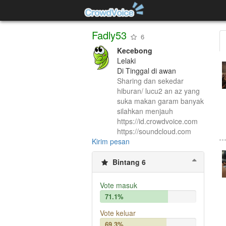
Fadly53
6
Kecebong
Lelaki
Di Tinggal di awan
Sharing dan sekedar
hiburan/ lucu2 an az yang
suka makan garam banyak
silahkan menjauh
https://id.crowdvoice.com
https://soundcloud.com
Kirim pesan
Bintang 6
Vote masuk
71.1%
Vote keluar
69.3%