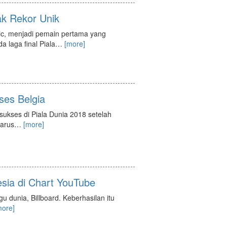
ak Rekor Unik
c, menjadi pemain pertama yang
 laga final Piala
…
[more]
ses Belgia
ukses di Piala Dunia 2018 setelah
harus
…
[more]
esia di Chart YouTube
u dunia, Billboard. Keberhasilan itu
more]