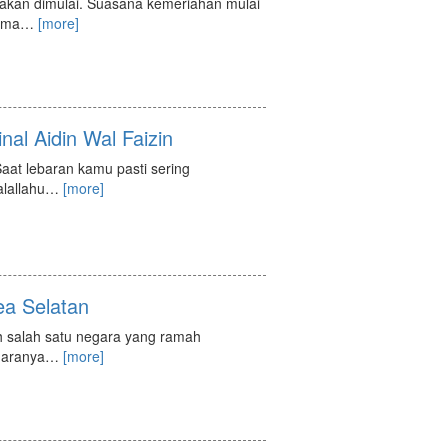
 akan dimulai. Suasana kemeriahan mulai
ema
…
[more]
nal Aidin Wal Faizin
 Saat lebaran kamu pasti sering
lallahu
…
[more]
ea Selatan
h salah satu negara yang ramah
egaranya
…
[more]