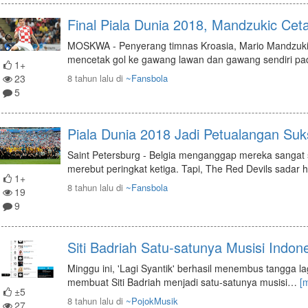
Final Piala Dunia 2018, Mandzukic Cet
MOSKWA - Penyerang timnas Kroasia, Mario Mandzuki
mencetak gol ke gawang lawan dan gawang sendiri pada
1+
23
8 tahun lalu
di
~Fansbola
5
Piala Dunia 2018 Jadi Petualangan Suk
Saint Petersburg - Belgia menganggap mereka sangat s
merebut peringkat ketiga. Tapi, The Red Devils sadar 
1+
8 tahun lalu
di
~Fansbola
19
9
Siti Badriah Satu-satunya Musisi Indon
Minggu ini, 'Lagi Syantik' berhasil menembus tangga lag
membuat Siti Badriah menjadi satu-satunya musisi
…
[
±5
8 tahun lalu
di
~PojokMusik
27