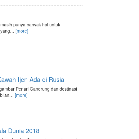
 masih punya banyak hal untuk
 yang
…
[more]
awah Ijen Ada di Rusia
ar gambar Penari Gandrung dan destinasi
bilan
…
[more]
la Dunia 2018