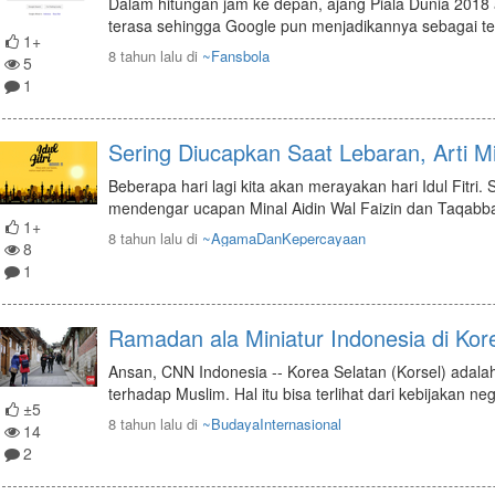
Dalam hitungan jam ke depan, ajang Piala Dunia 2018
terasa sehingga Google pun menjadikannya sebagai t
1+
8 tahun lalu
di
~Fansbola
5
1
Sering Diucapkan Saat Lebaran, Arti Mi
Beberapa hari lagi kita akan merayakan hari Idul Fitri.
mendengar ucapan Minal Aidin Wal Faizin dan Taqabba
1+
8 tahun lalu
di
~AgamaDanKepercayaan
8
1
Ramadan ala Miniatur Indonesia di Kor
Ansan, CNN Indonesia -- Korea Selatan (Korsel) adala
terhadap Muslim. Hal itu bisa terlihat dari kebijakan n
±5
8 tahun lalu
di
~BudayaInternasional
14
2