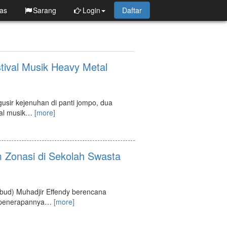
as
Sarang
Login
Daftar
tival Musik Heavy Metal
sir kejenuhan di panti jompo, dua
al musik
…
[more]
 Zonasi di Sekolah Swasta
bud) Muhadjir Effendy berencana
 penerapannya
…
[more]