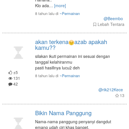
Klo ada
…
[more]
8 tahun lalu
di
~Permainan
@Beembo
Lebah Tentara
akan terkena
azab apakah
kamu??
silakan ikuti permainan ini sesuai dengan
tanggal kelahiranmu
pasti hasillnya lucu2 deh
±5
8 tahun lalu
di
~Permainan
131
42
@rik212Kece
13
Bikin Nama Panggung
Nama-nama panggung penyanyi dangdut
emang udah ciri khas banget.