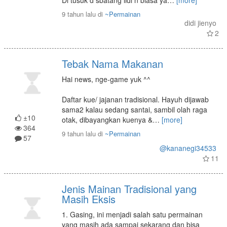
Di tusuk d sbatang lidi n biasa ya
…
[more]
9 tahun lalu
di
~Permainan
didi jienyo
2
Tebak Nama Makanan
Hai news, nge-game yuk ^^
Daftar kue/ jajanan tradisional. Hayuh dijawab
sama2 kalau sedang santai, sambil olah raga
±10
otak, dibayangkan kuenya &
…
[more]
364
9 tahun lalu
di
~Permainan
57
@kananegi34533
11
Jenis Mainan Tradisional yang
Masih Eksis
1. Gasing, ini menjadi salah satu permainan
yang masih ada sampai sekarang dan bisa