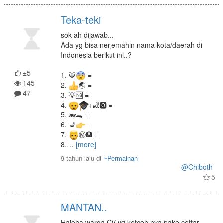
Teka-teki
sok ah dijawab...
Ada yg bisa nerjemahin nama kota/daerah di
Indonesia berikut ini..?
±5
1. 🐯
=
145
2.
🌏 =
47
3. 💡🆖 =
4.
+🎳🅾 =
5. 🐋🐊 =
6. 💺
=
7.
Ⓜ🏦 =
8.
…
[more]
9 tahun lalu
di
~Permainan
@Chiboth
5
MANTAN..
Haloha warga CV yg ketceh nya pake cettar