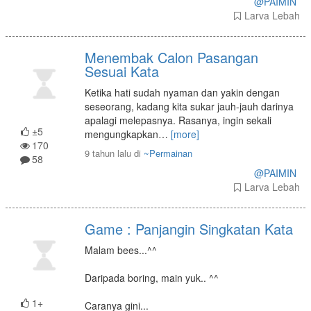
@PAIMIN
Larva Lebah
Menembak Calon Pasangan
Sesuai Kata
Ketika hati sudah nyaman dan yakin dengan
seseorang, kadang kita sukar jauh-jauh darinya
apalagi melepasnya. Rasanya, ingin sekali
±5
mengungkapkan
…
[more]
170
9 tahun lalu
di
~Permainan
58
@PAIMIN
Larva Lebah
Game : Panjangin Singkatan Kata
Malam bees...^^
Daripada boring, main yuk.. ^^
1+
Caranya gini...