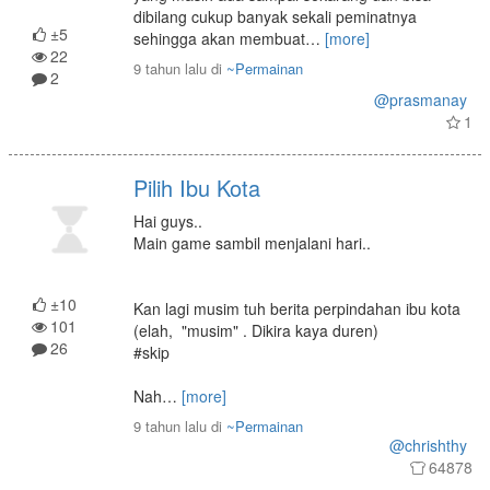
dibilang cukup banyak sekali peminatnya
±5
sehingga akan membuat
…
[more]
22
9 tahun lalu
di
~Permainan
2
@prasmanay
1
Pilih Ibu Kota
Hai guys..
Main game sambil menjalani hari..
±10
Kan lagi musim tuh berita perpindahan ibu kota
101
(elah, "musim" . Dikira kaya duren)
26
#skip
Nah
…
[more]
9 tahun lalu
di
~Permainan
@chrishthy
64878