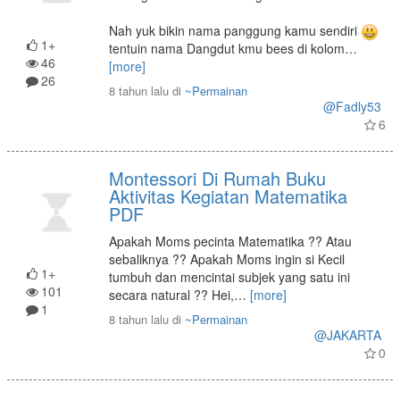
Nah yuk bikin nama panggung kamu sendiri
1+
tentuin nama Dangdut kmu bees di kolom
…
46
[more]
26
8 tahun lalu
di
~Permainan
@Fadly53
6
Montessori Di Rumah Buku
Aktivitas Kegiatan Matematika
PDF
Apakah Moms pecinta Matematika ?? Atau
sebaliknya ?? Apakah Moms ingin si Kecil
1+
tumbuh dan mencintai subjek yang satu ini
101
secara natural ?? Hei,
…
[more]
1
8 tahun lalu
di
~Permainan
@JAKARTA
0