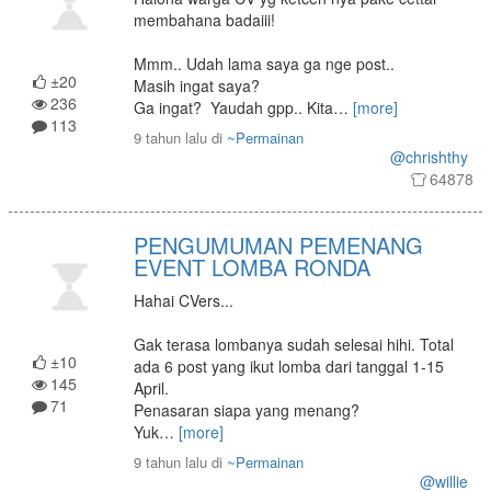
membahana badaiii!
Mmm.. Udah lama saya ga nge post..
±20
Masih ingat saya?
236
Ga ingat? Yaudah gpp.. Kita
…
[more]
113
9 tahun lalu
di
~Permainan
@chrishthy
64878
PENGUMUMAN PEMENANG
EVENT LOMBA RONDA
Hahai CVers...
Gak terasa lombanya sudah selesai hihi. Total
±10
ada 6 post yang ikut lomba dari tanggal 1-15
145
April.
71
Penasaran siapa yang menang?
Yuk
…
[more]
9 tahun lalu
di
~Permainan
@willie