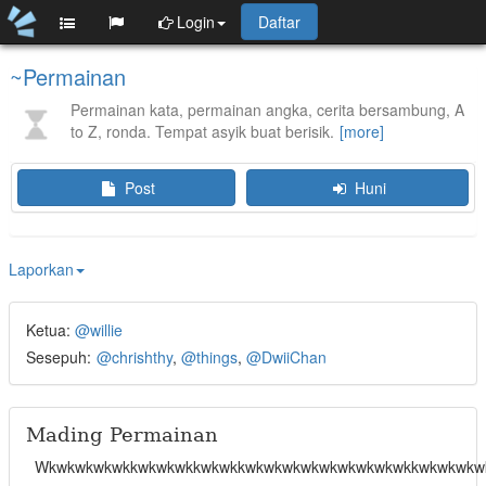
Login
Daftar
~Permainan
Permainan kata, permainan angka, cerita bersambung, A
to Z, ronda. Tempat asyik buat berisik.
Post
Huni
Laporkan
Ketua:
@willie
Sesepuh:
@chrishthy
@things
@DwiiChan
Mading Permainan
Wkwkwkwkwkkwkwkwkkwkwkkwkwkwkwkwkwkwkwkwkkwkwkwkw