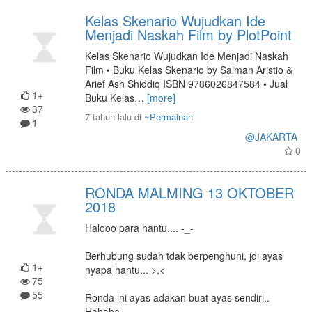
Kelas Skenario Wujudkan Ide
Menjadi Naskah Film by PlotPoint
Kelas Skenario Wujudkan Ide Menjadi Naskah
Film • Buku Kelas Skenario by Salman Aristio &
Arief Ash Shiddiq ISBN 9786026847584 • Jual
1+
Buku Kelas
…
[more]
37
7 tahun lalu
di
~Permainan
1
@JAKARTA
0
RONDA MALMING 13 OKTOBER
2018
Halooo para hantu.... -_-
Berhubung sudah tdak berpenghuni, jdi ayas
1+
nyapa hantu... >,<
75
55
Ronda ini ayas adakan buat ayas sendiri..
Hahaha..