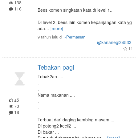
138
116
Bees komen singkatan kata di level 1..
Di level 2, bees lain komen kepanjangan kata yg
ada
…
[more]
9 tahun lalu
di
~Permainan
@kananegi34533
11
Tebakan pagi
Tebak2an ....
.
.
Nama makanan ....
±5
.
70
.
18
Terbuat dari daging kambing n ayam ...
Di potong2 kecil2 ...
Di bakar ...