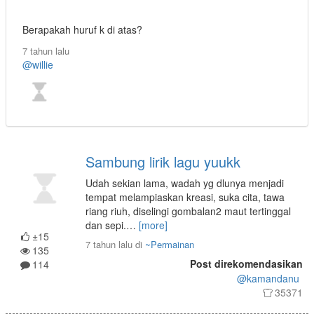
Berapakah huruf k di atas?
7 tahun lalu
@willie
Sambung lirik lagu yuukk
Udah sekian lama, wadah yg dlunya menjadi
tempat melampiaskan kreasi, suka cita, tawa
riang riuh, diselingi gombalan2 maut tertinggal
dan sepi.
…
[more]
±15
7 tahun lalu
di
~Permainan
135
Post direkomendasikan
114
@kamandanu
35371