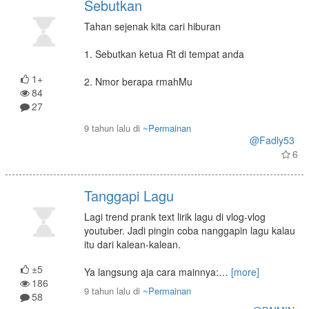
Sebutkan
Tahan sejenak kita cari hiburan
1. Sebutkan ketua Rt di tempat anda
1+
2. Nmor berapa rmahMu
84
27
9 tahun lalu
di
~Permainan
@Fadly53
6
Tanggapi Lagu
Lagi trend prank text lirik lagu di vlog-vlog
youtuber. Jadi pingin coba nanggapin lagu kalau
itu dari kalean-kalean.
±5
Ya langsung aja cara mainnya:
…
[more]
186
9 tahun lalu
di
~Permainan
58