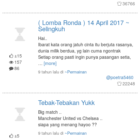
36766
( Lomba Ronda ) 14 April 2017 ~
Selingkuh
Hai..
Ibarat kata orang jatuh cinta itu berjuta rasanya,
dunia milik berdua, yg lain cuma ngontrak
±15
Setiap orang pasti ingin punya pasangan setia,
157
…
[more]
86
9 tahun lalu
di
~Permainan
@poetra5460
22248
Tebak-Tebakan Yukk
Big match ..
Manchester United vs Chelsea ..
siapa yang menang hayoo ??
9 tahun lalu
di
~Permainan
±5