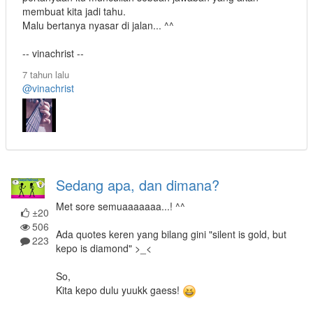
membuat kita jadi tahu.
Malu bertanya nyasar di jalan... ^^
-- vinachrist --
7 tahun lalu
@vinachrist
Sedang apa, dan dimana?
Met sore semuaaaaaaa...! ^^
±20
506
Ada quotes keren yang bilang gini "silent is gold, but
223
kepo is diamond" >_<
So,
Kita kepo dulu yuukk gaess!