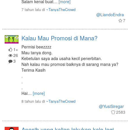
Salam kenal buat
…
[more]
7 tahun lalu
di
~TanyaTheCrowd
@LiandoEndra
7
Kalau Mau Promosi di Mana?
Permisi beezzzz
1+
Mau tanya dong.
26
Kebetulan saya ada usaha kecil penerbitan.
3
Nah kalau mau promosi baiknya di sarang mana ya?
Terima Kasih
.
.
.
Hai
…
[more]
8 tahun lalu
di
~TanyaTheCrowd
@YusiSiregar
2583
Apasih yang kalian lakukan kalo lagi