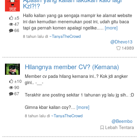
Kzl?!?
Hallo kalian yang ga sengaja mampir ke alamat website
±5
ini dan kemudian menemukan post ini, udah gitu baca
47
tapi ga pernah komen apalagi ngelike..
…
[more]
66
8 tahun lalu
di
~TanyaTheCrowd
@Dhevo13
14989
Hilangnya member CV? (Kemana)
Member cv pada hilang kemana ini..? Kok jdi angker
±10
gini.. -__-
90
67
Terakhir ane posting sekitar 1 tahunan yg lalu jg sih.. :D
Gimna kbar kalian coy?
…
[more]
8 tahun lalu
di
~TanyaTheCrowd
@Beembo
Lebah Tentara