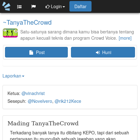
Login
Daftar
~TanyaTheCrowd
Satu-satunya sarang dimana kamu bisa bertanya tentang
apapun kecuali teknis dan program Crowd Voice.
Post
Huni
Laporkan
Ketua:
@vinachrist
Sesepuh:
@Novelvero
@rik212Kece
Mading TanyaTheCrowd
Terkadang banyak tanya itu dibilang KEPO, tapi dari sebuah
pertanyaan itu muncullah sebuah jawaban yang akan