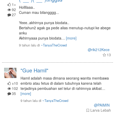
1+
Hollllaaa..
92
Cuman mau bilangggg...
27
Yeee..akhirnya punya biodata..
Bertahun2 agak ga pede alias menutup-nutupi ke abege
anku
Akhirnyaaa punya biodata
…
[more]
9 tahun lalu
di
~TanyaTheCrowd
@rik212Kece
13
"Gue Hamil"
Hamil adalah masa dimana seorang wanita membawa
±10
embrio atau fetus di dalam tubuhnya karena telah
102
terjadinya pembuahan sel telur di rahimnya akibat
…
35
[more]
9 tahun lalu
di
~TanyaTheCrowd
@PAIMIN
Larva Lebah