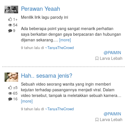
Perawan Yeaah
Menilik lirik lagu parody ini
1+
54
Ada beberapa point yang sangat menarik perhatian
9
saya berkaitan dengan gaya berpacaran dan hubungan
dijaman sekarang.
…
[more]
9 tahun lalu
di
~TanyaTheCrowd
@PAIMIN
Larva Lebah
Hah.. sesama jenis?
Sebuah video seorang wanita yang ingin memberi
±5
kejutan terhadap pasangannya menjadi viral. Dalam
65
video tersebut, tampak ia meletakkan sebuah kamera
…
16
[more]
9 tahun lalu
di
~TanyaTheCrowd
@PAIMIN
Larva Lebah