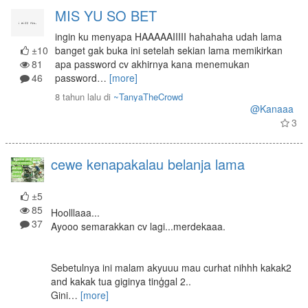
MIS YU SO BET
ingin ku menyapa HAAAAAIIIII hahahaha udah lama
±10
banget gak buka ini setelah sekian lama memikirkan
81
apa password cv akhirnya kana menemukan
46
password
…
[more]
8 tahun lalu
di
~TanyaTheCrowd
@Kanaaa
3
cewe kenapakalau belanja lama
±5
85
Hoolllaaa...
37
Ayooo semarakkan cv lagi...merdekaaa.
Sebetulnya ini malam akyuuu mau curhat nihhh kakak2
and kakak tua giginya tinģgal 2..
Gini
…
[more]