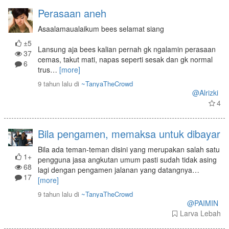
Perasaan aneh
Asaalamaualaikum bees selamat siang
±5
Lansung aja bees kalian pernah gk ngalamin perasaan
37
cemas, takut mati, napas seperti sesak dan gk normal
6
trus
…
[more]
9 tahun lalu
di
~TanyaTheCrowd
@Alrizki
4
Bila pengamen, memaksa untuk dibayar
Bila ada teman-teman disini yang merupakan salah satu
1+
pengguna jasa angkutan umum pasti sudah tidak asing
68
lagi dengan pengamen jalanan yang datangnya
…
17
[more]
9 tahun lalu
di
~TanyaTheCrowd
@PAIMIN
Larva Lebah