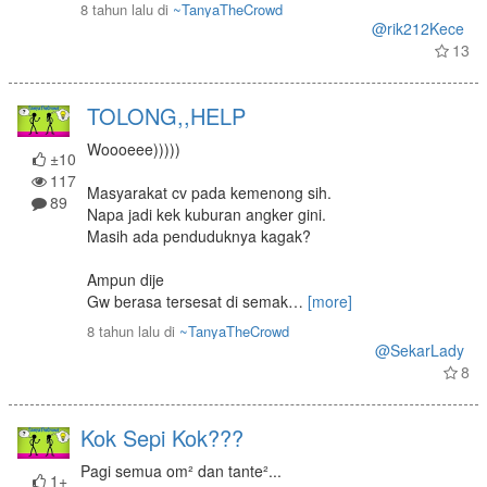
8 tahun lalu
di
~TanyaTheCrowd
@rik212Kece
13
TOLONG,,HELP
Woooeee)))))
±10
117
Masyarakat cv pada kemenong sih.
89
Napa jadi kek kuburan angker gini.
Masih ada penduduknya kagak?
Ampun dije
Gw berasa tersesat di semak
…
[more]
8 tahun lalu
di
~TanyaTheCrowd
@SekarLady
8
Kok Sepi Kok???
Pagi semua om² dan tante²...
1+