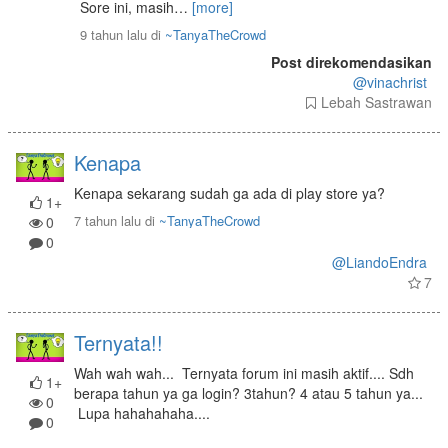
Sore ini, masih
…
[more]
9 tahun lalu
di
~TanyaTheCrowd
Post direkomendasikan
@vinachrist
Lebah Sastrawan
Kenapa
Kenapa sekarang sudah ga ada di play store ya?
1+
7 tahun lalu
di
~TanyaTheCrowd
0
0
@LiandoEndra
7
Ternyata!!
Wah wah wah... Ternyata forum ini masih aktif.... Sdh
1+
berapa tahun ya ga login? 3tahun? 4 atau 5 tahun ya...
0
Lupa hahahahaha....
0