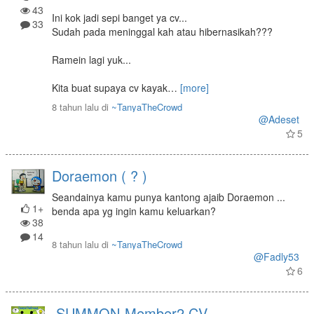
43
Ini kok jadi sepi banget ya cv...
33
Sudah pada meninggal kah atau hibernasikah???
Ramein lagi yuk...
Kita buat supaya cv kayak
…
[more]
8 tahun lalu
di
~TanyaTheCrowd
@Adeset
5
Doraemon ( ? )
Seandainya kamu punya kantong ajaib Doraemon ...
1+
benda apa yg ingin kamu keluarkan?
38
14
8 tahun lalu
di
~TanyaTheCrowd
@Fadly53
6
SUMMON-Member2 CV