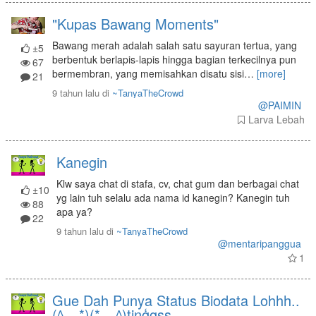
"Kupas Bawang Moments"
Bawang merah adalah salah satu sayuran tertua, yang
±5
berbentuk berlapis-lapis hingga bagian terkecilnya pun
67
bermembran, yang memisahkan disatu sisi
…
[more]
21
9 tahun lalu
di
~TanyaTheCrowd
@PAIMIN
Larva Lebah
Kanegin
Klw saya chat di stafa, cv, chat gum dan berbagai chat
±10
yg lain tuh selalu ada nama id kanegin? Kanegin tuh
88
apa ya?
22
9 tahun lalu
di
~TanyaTheCrowd
@mentaripanggua
1
Gue Dah Punya Status Biodata Lohhh..
(^__*)(*__^)tinģgss