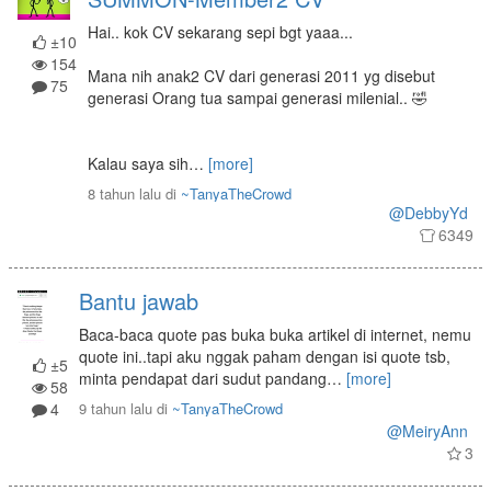
Hai.. kok CV sekarang sepi bgt yaaa...
±10
154
Mana nih anak2 CV dari generasi 2011 yg disebut
75
generasi Orang tua sampai generasi milenial.. 🤣
Kalau saya sih
…
[more]
8 tahun lalu
di
~TanyaTheCrowd
@DebbyYd
6349
Bantu jawab
Baca-baca quote pas buka buka artikel di internet, nemu
quote ini..tapi aku nggak paham dengan isi quote tsb,
±5
minta pendapat dari sudut pandang
…
[more]
58
4
9 tahun lalu
di
~TanyaTheCrowd
@MeiryAnn
3