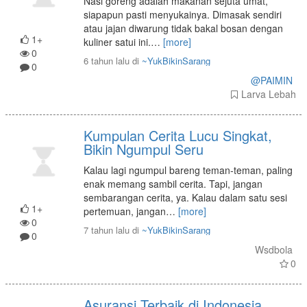
Nasi goreng adalah makanan sejuta umat,
siapapun pasti menyukainya. Dimasak sendiri
atau jajan diwarung tidak bakal bosan dengan
1+
kuliner satui ini.
…
[more]
0
6 tahun lalu
di
~YukBikinSarang
0
@PAIMIN
Larva Lebah
Kumpulan Cerita Lucu Singkat,
Bikin Ngumpul Seru
Kalau lagi ngumpul bareng teman-teman, paling
enak memang sambil cerita. Tapi, jangan
sembarangan cerita, ya. Kalau dalam satu sesi
1+
pertemuan, jangan
…
[more]
0
7 tahun lalu
di
~YukBikinSarang
0
Wsdbola
0
Asuransi Terbaik di Indonesia