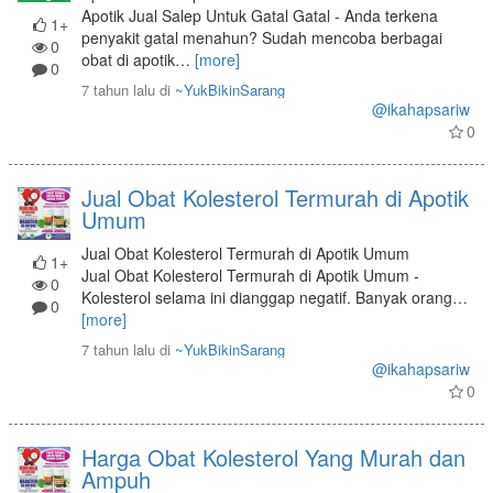
Apotik Jual Salep Untuk Gatal Gatal - Anda terkena
1+
penyakit gatal menahun? Sudah mencoba berbagai
0
obat di apotik
…
[more]
0
7 tahun lalu
di
~YukBikinSarang
@ikahapsariw
0
Jual Obat Kolesterol Termurah di Apotik
Umum
Jual Obat Kolesterol Termurah di Apotik Umum
1+
Jual Obat Kolesterol Termurah di Apotik Umum -
0
Kolesterol selama ini dianggap negatif. Banyak orang
…
0
[more]
7 tahun lalu
di
~YukBikinSarang
@ikahapsariw
0
Harga Obat Kolesterol Yang Murah dan
Ampuh