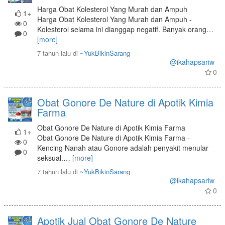
Harga Obat Kolesterol Yang Murah dan Ampuh
1+
Harga Obat Kolesterol Yang Murah dan Ampuh -
0
Kolesterol selama ini dianggap negatif. Banyak orang
…
0
[more]
7 tahun lalu
di
~YukBikinSarang
@ikahapsariw
0
Obat Gonore De Nature di Apotik Kimia
Farma
Obat Gonore De Nature di Apotik Kimia Farma
1+
Obat Gonore De Nature di Apotik Kimia Farma -
0
Kencing Nanah atau Gonore adalah penyakit menular
0
seksual.
…
[more]
7 tahun lalu
di
~YukBikinSarang
@ikahapsariw
0
Apotik Jual Obat Gonore De Nature